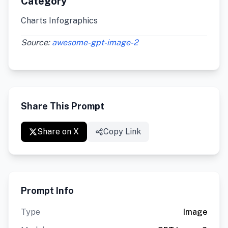
Category
Charts Infographics
Source:
awesome-gpt-image-2
Share This Prompt
Share on X
Copy Link
Prompt Info
Type
Image