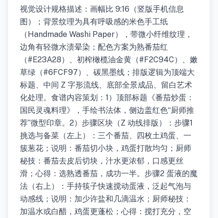
视觉设计规格描述：画幅比 9:16（竖版手机信息
图）；背景纹理为具有呼吸感的米色手工纸
（Handmade Washi Paper），带微小纤维纹理，
边角有轻微水渍晕染；配色方案为熟番茄红
（#E23A28）、初榨橄榄油金黄（#F2C94C）、嫩
草绿（#6FCF97）、碳黑墨线；排版逻辑为顶端大
标题、中间 Z 字形流线、底部全景成品、留白艺术
化处理。食谱内容策划：1）顶部标题《番茄炒蛋：
国民灵魂料理》，手绘书法体，侧边盖红色“厨师推
荐”微型印章。2）步骤区块（Z 动线排版）：步骤1
挑选与备菜（左上）：三个番茄、四枚土鸡蛋、一
簇葱花；说明：番茄切小块，鸡蛋打散均匀；厨师
秘技：番茄去皮后切块，汁水更浓郁，口感更丝
滑；心得：选熟透番茄，成功一半。步骤2 蛋液的魔
法（右上）：手持筷子快速搅动蛋液，泛起气泡与
动感线；说明：加少许盐和几滴温水；厨师秘技：
加温水或白醋，鸡蛋更蓬松；心得：搅打充分，空