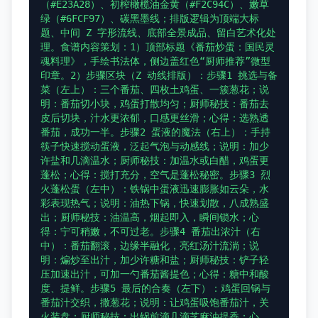
（#E23A28）、初榨橄榄油金黄（#F2C94C）、嫩草
绿（#6FCF97）、碳黑墨线；排版逻辑为顶端大标
题、中间 Z 字形流线、底部全景成品、留白艺术化处
理。食谱内容策划：1）顶部标题《番茄炒蛋：国民灵
魂料理》，手绘书法体，侧边盖红色“厨师推荐”微型
印章。2）步骤区块（Z 动线排版）：步骤1 挑选与备
菜（左上）：三个番茄、四枚土鸡蛋、一簇葱花；说
明：番茄切小块，鸡蛋打散均匀；厨师秘技：番茄去
皮后切块，汁水更浓郁，口感更丝滑；心得：选熟透
番茄，成功一半。步骤2 蛋液的魔法（右上）：手持
筷子快速搅动蛋液，泛起气泡与动感线；说明：加少
许盐和几滴温水；厨师秘技：加温水或白醋，鸡蛋更
蓬松；心得：搅打充分，空气是蓬松秘密。步骤3 烈
火蓬松蛋（左中）：铁锅中蛋液迅速膨胀如云朵，水
彩表现热气；说明：油热下锅，快速划散，八成熟盛
出；厨师秘技：油温高，烟起即入，瞬间锁水；心
得：宁可稍嫩，不可过老。步骤4 番茄出浓汁（右
中）：番茄翻滚，边缘半融化，亮红汤汁流淌；说
明：煸炒至出汁，加少许糖和盐；厨师秘技：铲子轻
压加速出汁，可加一勺番茄酱提色；心得：糖中和酸
度、提鲜。步骤5 最后的合奏（左下）：鸡蛋回锅与
番茄汁交织，撒葱花；说明：让鸡蛋吸饱番茄汁，关
火装盘；厨师秘技：出锅前滴几滴芝麻油提香；心