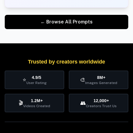
← Browse All Prompts
Trusted by creators worldwide
4.9/5
8M+
⭐
🎨
User Rating
Images Generated
1.2M+
12,000+
🎬
👥
Videos Created
Creators Trust Us