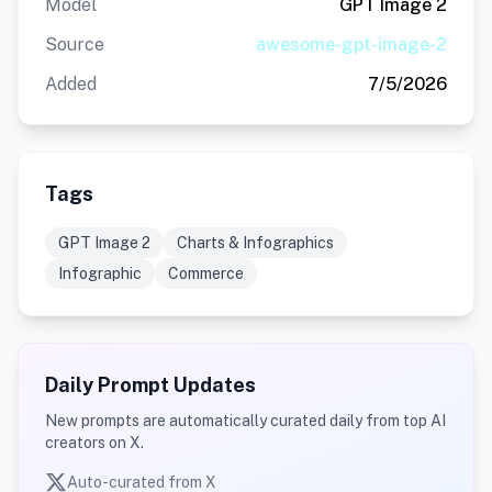
Model
GPT Image 2
Source
awesome-gpt-image-2
Added
7/5/2026
Tags
GPT Image 2
Charts & Infographics
Infographic
Commerce
Daily Prompt Updates
New prompts are automatically curated daily from top AI
creators on X.
Auto-curated from X