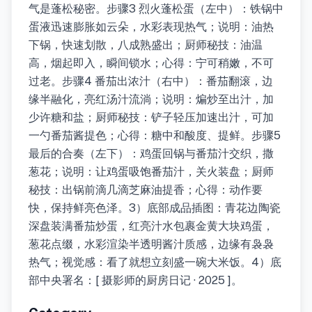
气是蓬松秘密。步骤3 烈火蓬松蛋（左中）：铁锅中
蛋液迅速膨胀如云朵，水彩表现热气；说明：油热
下锅，快速划散，八成熟盛出；厨师秘技：油温
高，烟起即入，瞬间锁水；心得：宁可稍嫩，不可
过老。步骤4 番茄出浓汁（右中）：番茄翻滚，边
缘半融化，亮红汤汁流淌；说明：煸炒至出汁，加
少许糖和盐；厨师秘技：铲子轻压加速出汁，可加
一勺番茄酱提色；心得：糖中和酸度、提鲜。步骤5
最后的合奏（左下）：鸡蛋回锅与番茄汁交织，撒
葱花；说明：让鸡蛋吸饱番茄汁，关火装盘；厨师
秘技：出锅前滴几滴芝麻油提香；心得：动作要
快，保持鲜亮色泽。3）底部成品插图：青花边陶瓷
深盘装满番茄炒蛋，红亮汁水包裹金黄大块鸡蛋，
葱花点缀，水彩渲染半透明酱汁质感，边缘有袅袅
热气；视觉感：看了就想立刻盛一碗大米饭。4）底
部中央署名：[ 摄影师的厨房日记 · 2025 ]。