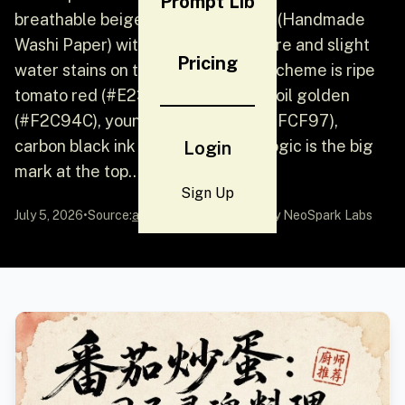
Prompt Lib
breathable beige handmade paper (Handmade
Washi Paper) with micro fiber texture and slight
Pricing
water stains on the corners; color scheme is ripe
tomato red (#E23A28), virgin olive oil golden
(#F2C94C), young grass green (#6FCF97),
carbon black ink line; typesetting logic is the big
Login
mark at the top...
Sign Up
July 5, 2026
•
Source:
awesome-gpt-image-2
by NeoSpark Labs