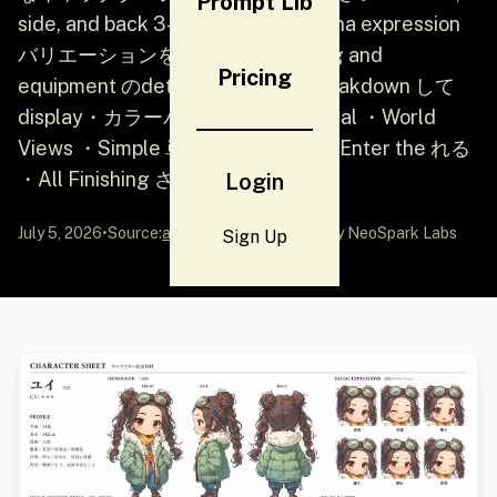
Prompt Lib
side, and back 3-sided mask ・Kurna expression
バリエーションを added ・Clothing and
Pricing
equipment のdetailed パーツを breakdown して
display・カラーパレットをAdditional ・World
Views ・Simple 単な Description ・Enter the れる
・All Finishing されたレ...
Login
July 5, 2026
•
Source:
awesome-gpt-image-2
by NeoSpark Labs
Sign Up