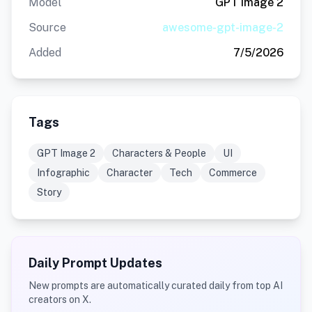
Model
GPT Image 2
Source
awesome-gpt-image-2
Added
7/5/2026
Tags
GPT Image 2
Characters & People
UI
Infographic
Character
Tech
Commerce
Story
Daily Prompt Updates
New prompts are automatically curated daily from top AI
creators on X.