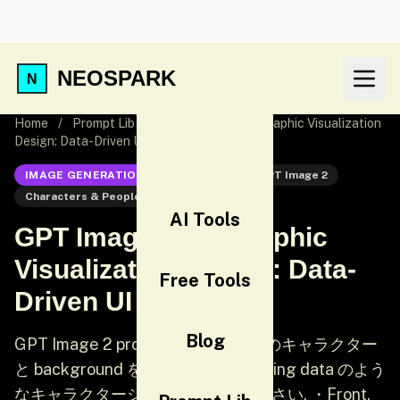
NEOSPARK
Home
/
Prompt Lib
/
GPT Image 2 Infographic Visualization
Design: Data-Driven UI Graphics
IMAGE GENERATION
GPT Image 2
GPT Image 2
Characters & People
UI
AI Tools
GPT Image 2 Infographic
Visualization Design: Data-
Free Tools
Driven UI Graphics
Blog
GPT Image 2 prompt: [Chinese] このキャラクター
と background を元に, formula setting data のよう
なキャラクターシートを成してください. ・Front,