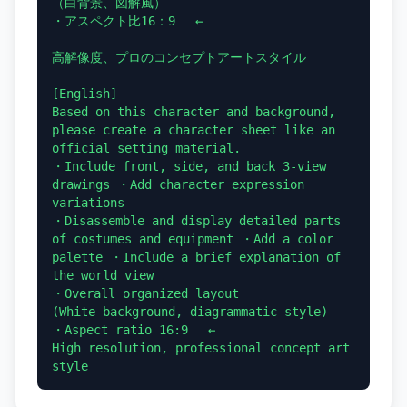
（白背景、図解風）

・アスペクト比16：9 　←

高解像度、プロのコンセプトアートスタイル

[English]

Based on this character and background, 
please create a character sheet like an 
official setting material.

・Include front, side, and back 3-view 
drawings ・Add character expression 
variations

・Disassemble and display detailed parts 
of costumes and equipment ・Add a color 
palette ・Include a brief explanation of 
the world view

・Overall organized layout

(White background, diagrammatic style)

・Aspect ratio 16:9 　←

High resolution, professional concept art 