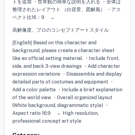
トを追加 ・世界観の簡単な説明を入れる ・全体は
整理されたレイアウト （白背景、図解風） ・アス
ペクト比16：9 ←
高解像度、プロのコンセプトアートスタイル
[English] Based on this character and
background, please create a character sheet
like an official setting material. ・Include front,
side, and back 3-view drawings ・Add character
expression variations ・Disassemble and display
detailed parts of costumes and equipment ・
Add a color palette ・Include a brief explanation
of the world view ・Overall organized layout
(White background, diagrammatic style) ・
Aspect ratio 16:9 ← High resolution,
professional concept art style