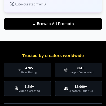
Auto-curated from X
← Browse All Prompts
Trusted by creators worldwide
4.9/5
8M+
⭐
🎨
User Rating
Images Generated
1.2M+
12,000+
🎬
👥
Videos Created
Creators Trust Us