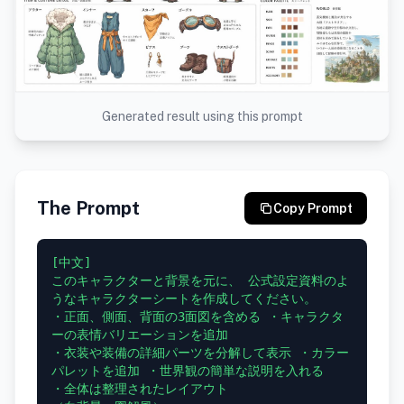
Generated result using this prompt
The Prompt
Copy Prompt
[中文]

このキャラクターと背景を元に、 公式設定資料のよ
うなキャラクターシートを作成してください。

・正面、側面、背面の3面図を含める ・キャラクタ
ーの表情バリエーションを追加

・衣装や装備の詳細パーツを分解して表示 ・カラー
パレットを追加 ・世界観の簡単な説明を入れる

・全体は整理されたレイアウト
