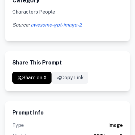
Category
Characters People
Source:
awesome-gpt-image-2
Share This Prompt
Share on X
Copy Link
Prompt Info
Type
Image