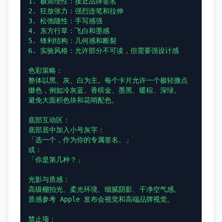
1. 极简理性：接近品牌签名

2. 狂放张力：强烈连笔和拉伸

3. 松弛随性：手写感强

4. 东方行草：飞白和墨感

5. 锋利结构：几何感和断裂

6. 实验风格：允许部分不可读，但需要强设计感

色彩策略：

整体以黑、灰、白为主。每个卡片允许一个极轻微点
缀色，例如冷灰蓝、香槟金、墨黑、暖棕、深绿。

避免大面积色块和花哨配色。

底部互动区：

底部居中加入小号灰字：

「选一个，作为你的专属签名。」

或：

「你是第几种？」

光影与质感：

高级棚拍光、柔光环境、细腻阴影、干净空气感。

质感参考 Apple 发布会视觉和高端品牌视觉。

禁止项：
