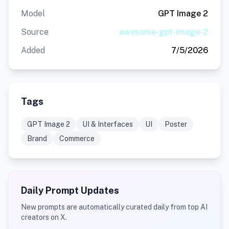
Model
GPT Image 2
Source
awesome-gpt-image-2
Added
7/5/2026
Tags
GPT Image 2
UI & Interfaces
UI
Poster
Brand
Commerce
Daily Prompt Updates
New prompts are automatically curated daily from top AI
creators on X.