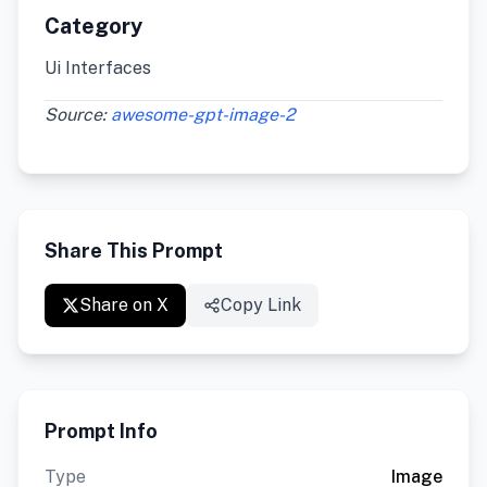
Category
Ui Interfaces
Source:
awesome-gpt-image-2
Share This Prompt
Share on X
Copy Link
Prompt Info
Type
Image