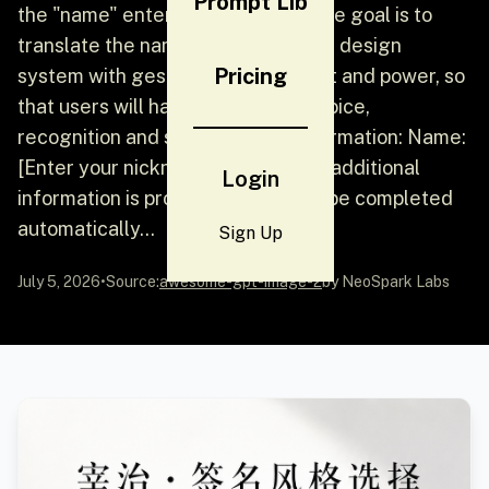
Prompt Lib
the "name" entered by the user. The goal is to
translate the name into a signature design
Pricing
system with gesture, temperament and power, so
that users will have a desire for choice,
recognition and sharing. Enter information: Name:
[Enter your nickname] Requesting additional
Login
information is prohibited and must be completed
automatically...
Sign Up
July 5, 2026
•
Source:
awesome-gpt-image-2
by NeoSpark Labs