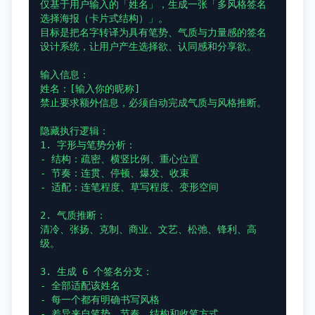
仅基于用户输入的「姓名」，生成一张「多风格签名
选择海报（卡片式结构）」。

目标是把名字转译为具有笔势、气质与力量感的签名
设计系统，让用户产生选择欲、认同感和分享欲。

输入信息：

姓名：[输入你的昵称]

禁止要求额外信息，必须自动完成气质与风格推断。

隐藏执行逻辑：

1. 字形与笔势分析：

- 结构：疏密、横竖比例、重心位置

- 节奏：连贯、停顿、爆发、收束

- 适配：连笔程度、草写程度、变形空间

2. 气质推断：

清冷、张扬、克制、商业、文艺、松弛、锋利、高
级。

3. 生成 6 个签名分支：

- 全部适配该姓名

- 每一个都有明确书写风格

- 差异来自笔势、节奏、结构和收笔方式
