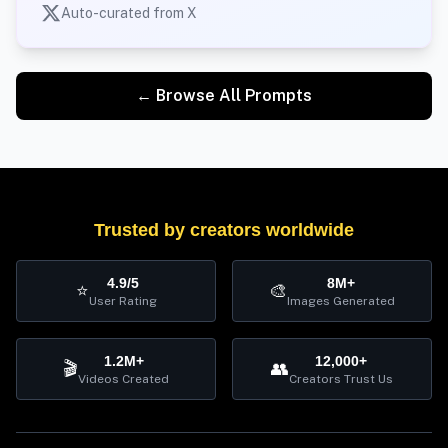
Auto-curated from X
← Browse All Prompts
Trusted by creators worldwide
4.9/5
8M+
⭐
🎨
User Rating
Images Generated
1.2M+
12,000+
🎬
👥
Videos Created
Creators Trust Us