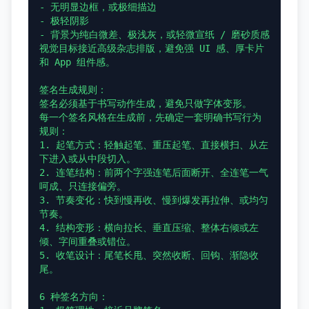
- 无明显边框，或极细描边

- 极轻阴影

- 背景为纯白微差、极浅灰，或轻微宣纸 / 磨砂质感

视觉目标接近高级杂志排版，避免强 UI 感、厚卡片
和 App 组件感。

签名生成规则：

签名必须基于书写动作生成，避免只做字体变形。

每一个签名风格在生成前，先确定一套明确书写行为
规则：

1. 起笔方式：轻触起笔、重压起笔、直接横扫、从左
下进入或从中段切入。

2. 连笔结构：前两个字强连笔后面断开、全连笔一气
呵成、只连接偏旁。

3. 节奏变化：快到慢再收、慢到爆发再拉伸、或均匀
节奏。

4. 结构变形：横向拉长、垂直压缩、整体右倾或左
倾、字间重叠或错位。

5. 收笔设计：尾笔长甩、突然收断、回钩、渐隐收
尾。

6 种签名方向：
