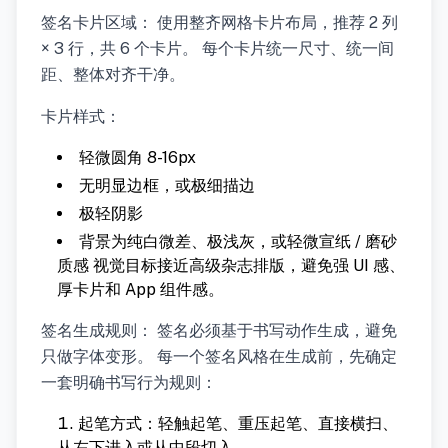
签名卡片区域： 使用整齐网格卡片布局，推荐 2 列
× 3 行，共 6 个卡片。 每个卡片统一尺寸、统一间
距、整体对齐干净。
卡片样式：
轻微圆角 8-16px
无明显边框，或极细描边
极轻阴影
背景为纯白微差、极浅灰，或轻微宣纸 / 磨砂
质感 视觉目标接近高级杂志排版，避免强 UI 感、
厚卡片和 App 组件感。
签名生成规则： 签名必须基于书写动作生成，避免
只做字体变形。 每一个签名风格在生成前，先确定
一套明确书写行为规则：
起笔方式：轻触起笔、重压起笔、直接横扫、
从左下进入或从中段切入。