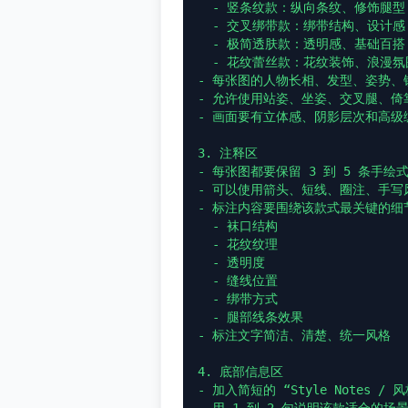
  - 竖条纹款：纵向条纹、修饰腿型

  - 交叉绑带款：绑带结构、设计感

  - 极简透肤款：透明感、基础百搭

  - 花纹蕾丝款：花纹装饰、浪漫氛围

- 每张图的人物长相、发型、姿势、
- 允许使用站姿、坐姿、交叉腿、倚
- 画面要有立体感、阴影层次和高级编
3. 注释区

- 每张图都要保留 3 到 5 条手绘式
- 可以使用箭头、短线、圈注、手写风
- 标注内容要围绕该款式最关键的细
  - 袜口结构

  - 花纹纹理

  - 透明度

  - 缝线位置

  - 绑带方式

  - 腿部线条效果

- 标注文字简洁、清楚、统一风格

4. 底部信息区

- 加入简短的 “Style Notes / 风