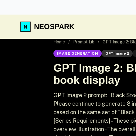
NEOSPARK
Home
/
Prompt Lib
/
GPT Image 2: Bla
IMAGE GENERATION
GPT Image 2
GPT Image 2: Bl
book display
GPT Image 2 prompt: "Black Stoc
Please continue to generate 8 in
based on the same set of "Black S
[Series Requirements] - These p
overview illustration - The overal