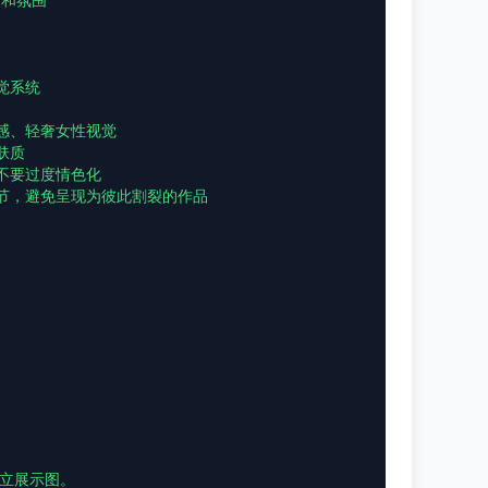
和氛围

系统

感、轻奢女性视觉

质

不要过度情色化

节，避免呈现为彼此割裂的作品

立展示图。
