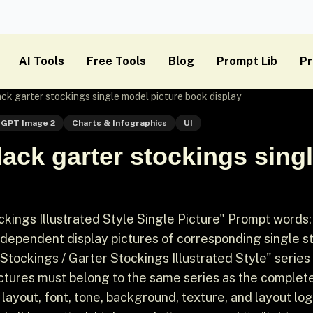
AI Tools
Free Tools
Blog
Prompt Lib
Pr
ck garter stockings single model picture book display
GPT Image 2
Charts & Infographics
UI
ack garter stockings sing
kings Illustrated Style Single Picture" Prompt words:
dependent display pictures of corresponding single s
tockings / Garter Stockings Illustrated Style" series 
ictures must belong to the same series as the complet
l layout, font, tone, background, texture, and layout log