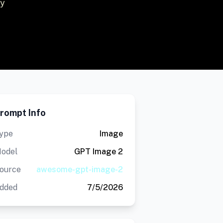
ay
rompt Info
ype
Image
odel
GPT Image 2
ource
awesome-gpt-image-2
dded
7/5/2026