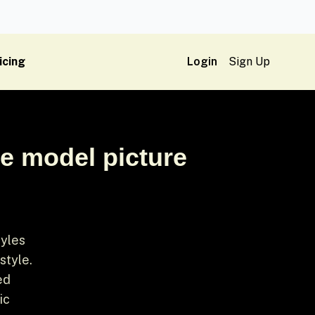
icing
Login
Sign Up
le model picture
tyles
style.
ed
ic