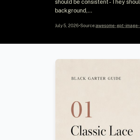
should be consistent - They shoul
background,...
July 5, 2026
•
Source:
awesome-gpt-image-