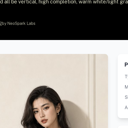
d all be vertical, high completion, warm white/light gr
2
by NeoSpark Labs
P
T
M
S
A