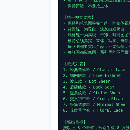
- 用 1 到 2 句说明该款适合的场景
- 保持简洁，不要抢主体

【统一视觉要求】

- 保持和总览图鉴完全统一的整体视觉
- 背景统一为暖白、浅灰白或奶白

- 风格统一为高级、干净、时尚图鉴
- 模特必须真实、立体、写实、自然肤
- 每张图都要突出产品，不要低俗，
- 每张图都应像同一系列里的不同章
【款式列表】

1. 经典蕾丝款 / Classic Lace

2. 细网眼款 / Fine Fishnet

3. 波点款 / Dot Sheer

4. 后缝线款 / Back Seam

5. 竖条纹款 / Stripe Sheer

6. 交叉绑带款 / Cross Strap

7. 极简透肤款 / Minimal Sheer

8. 花纹蕾丝袜 / Floral Lace

【输出目标】

按以上 8 个款式，分别生成 8 张独