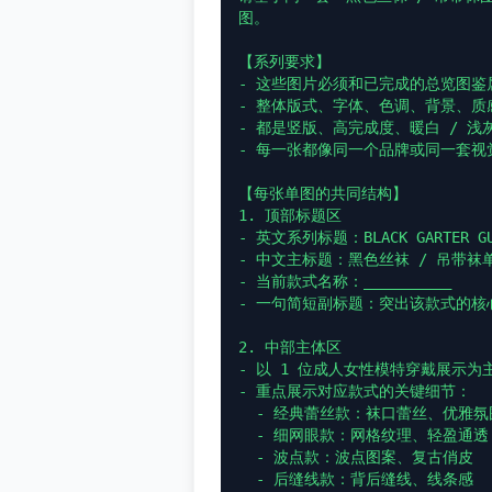
图。

【系列要求】

- 这些图片必须和已完成的总览图鉴
- 整体版式、字体、色调、背景、质
- 都是竖版、高完成度、暖白 / 浅
- 每一张都像同一个品牌或同一套视
【每张单图的共同结构】

1. 顶部标题区

- 英文系列标题：BLACK GARTER GUI
- 中文主标题：黑色丝袜 / 吊带袜单
- 当前款式名称：__________

- 一句简短副标题：突出该款式的核心
2. 中部主体区

- 以 1 位成人女性模特穿戴展示为主
- 重点展示对应款式的关键细节：

  - 经典蕾丝款：袜口蕾丝、优雅氛围

  - 细网眼款：网格纹理、轻盈通透

  - 波点款：波点图案、复古俏皮

  - 后缝线款：背后缝线、线条感
