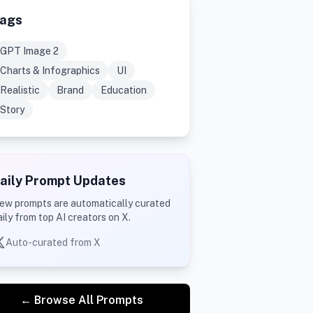
ags
GPT Image 2
Charts & Infographics
UI
Realistic
Brand
Education
Story
aily Prompt Updates
ew prompts are automatically curated
aily from top AI creators on X.
Auto-curated from X
← Browse All Prompts