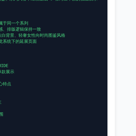
属于同一个系列

感、排版逻辑保持一致

灰白背景、轻奢女性向时尚图鉴风格

觉系统下的延展页面

DE

款展示

特点


