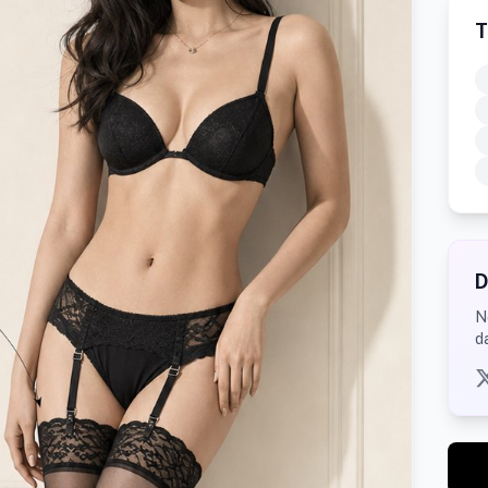
T
D
N
d