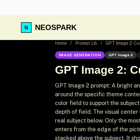
NEOSPARK
Home
/
Prompt Lib
/
GPT Image 2: Cute
IMAGE GENERATION
GPT Image 2
GPT Image 2: Cu
GPT Image 2 prompt: A bright and
around the specific theme content
color field to support the subjec
depth of field. The visual center 
real subject below. Only the mos
enters from the edge of the pict
stacked above the subject. It shou