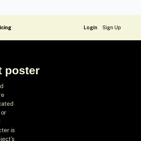
icing
Login
Sign Up
t poster
ed
re
icated
 or
e
ter is
ject's