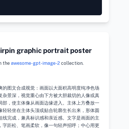
rpin graphic portrait poster
m the
awesome-gpt-image-2
collection.
爽的图文合成视觉：画面以大面积高明度纯净色场
复杂景深，视觉重心由下方被大胆裁切的人像或真
局部，使主体像从画面边缘进入。主体上方叠放一
像轻轻坐在主体头顶或贴合轮廓生长出来，形体圆
粗线完成，兼具标识感和亲近感。文字是画面的主
，字距松、笔画柔软，像一句轻声招呼；中心用更