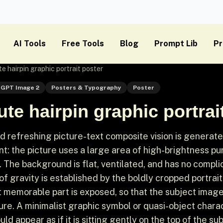
AI Tools
Free Tools
Blog
Prompt Lib
Pr
 hairpin graphic portrait poster
GPT Image 2
Posters & Typography
Poster
te hairpin graphic portrai
 refreshing picture-text composite vision is generat
: the picture uses a large area of ​​high-brightness pu
t. The background is flat, ventilated, and has no compl
of gravity is established by the boldly cropped portrait
t memorable part is exposed, so that the subject imag
ure. A minimalist graphic symbol or quasi-object charac
ld appear as if it is sitting gently on the top of the sub