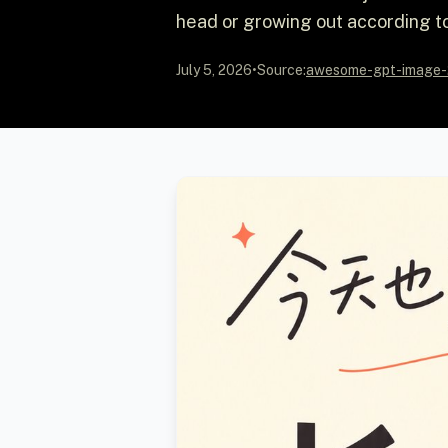
head or growing out according to 
July 5, 2026
•
Source:
awesome-gpt-image-