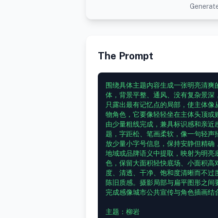
Generate
The Prompt
围绕具体主题内容生成一张明亮清爽
体，背景平整、通风、没有复杂景深
只露出最有记忆点的局部，使主体像
物角色，它要像轻轻坐在主体头顶或
由少量粗线完成，兼具标识感和亲近
题，字距松、笔画柔软，像一句轻声
放少量小字号信息，保持安静但精确
地域或品牌语义中提取，映射为明亮
色，保留大面积轻快底场、小面积高
度、清透、干净、饱和度清晰而不过
陈旧质感。摄影局部与扁平图形之间
完成感像城市公共宣传与角色插画结合
主题：柳岩
