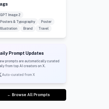
ags
GPT Image 2
Posters & Typography
Poster
Illustration
Brand
Travel
aily Prompt Updates
ew prompts are automatically curated
aily from top AI creators on X.
Auto-curated from X
← Browse All Prompts