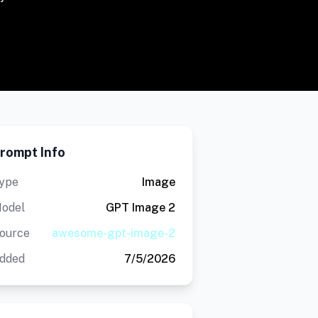
rompt Info
ype
Image
odel
GPT Image 2
ource
awesome-gpt-image-2
dded
7/5/2026