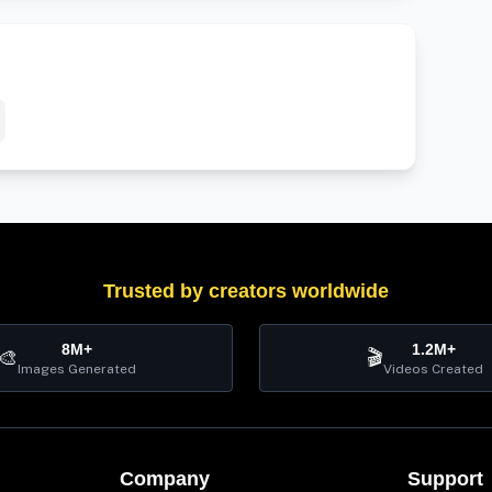
Trusted by creators worldwide
8M+
1.2M+
🎨
🎬
Images Generated
Videos Created
Company
Support