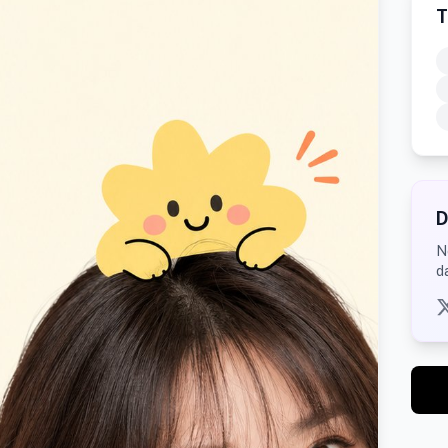
T
D
N
d