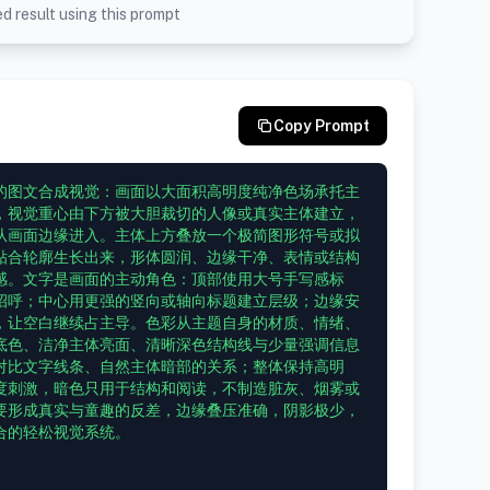
d result using this prompt
Copy Prompt
的图文合成视觉：画面以大面积高明度纯净色场承托主
，视觉重心由下方被大胆裁切的人像或真实主体建立，
从画面边缘进入。主体上方叠放一个极简图形符号或拟
贴合轮廓生长出来，形体圆润、边缘干净、表情或结构
感。文字是画面的主动角色：顶部使用大号手写感标
招呼；中心用更强的竖向或轴向标题建立层级；边缘安
，让空白继续占主导。色彩从主题自身的材质、情绪、
底色、洁净主体亮面、清晰深色结构线与少量强调信息
对比文字线条、自然主体暗部的关系；整体保持高明
度刺激，暗色只用于结构和阅读，不制造脏灰、烟雾或
要形成真实与童趣的反差，边缘叠压准确，阴影极少，
的轻松视觉系统。
