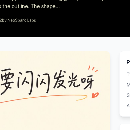
the outline. The shape...
2
by NeoSpark Labs
P
T
M
S
A