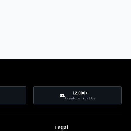
12,000+
👥
Creators Trust Us
Legal