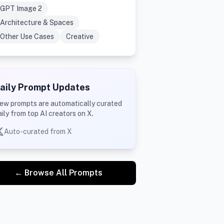
GPT Image 2
Architecture & Spaces
Other Use Cases
Creative
aily Prompt Updates
ew prompts are automatically curated
aily from top AI creators on X.
Auto-curated from X
← Browse All Prompts