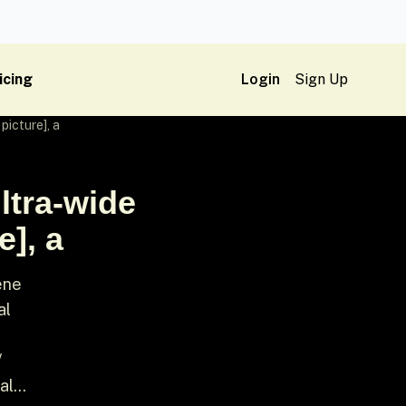
icing
Login
Sign Up
picture], a
ltra-wide
], a
ene
al
/
l...