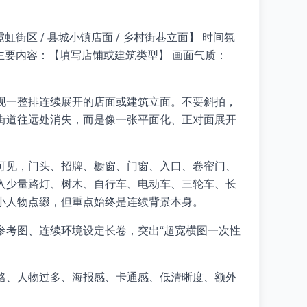
虹街区 / 县城小镇店面 / 乡村街巷立面】 时间氛
夜景】 主要内容：【填写店铺或建筑类型】 画面气质：
现一整排连续展开的店面或建筑立面。不要斜拍，
街道往远处消失，而是像一张平面化、正对面展开
可见，门头、招牌、橱窗、门窗、入口、卷帘门、
入少量路灯、树木、自行车、电动车、三轮车、长
小人物点缀，但重点始终是连续背景本身。
参考图、连续环境设定长卷，突出“超宽横图一次性
格、人物过多、海报感、卡通感、低清晰度、额外