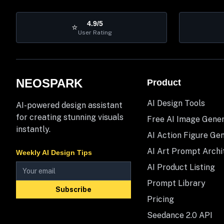
4.9/5
⭐
User Rating
NEOSPARK
Product
AI Design Tools
AI-powered design assistant
for creating stunning visuals
Free AI Image Gene
instantly.
AI Action Figure Ge
AI Art Prompt Archi
Weekly AI Design Tips
AI Product Listing
Prompt Library
Subscribe
Pricing
Seedance 2.0 API