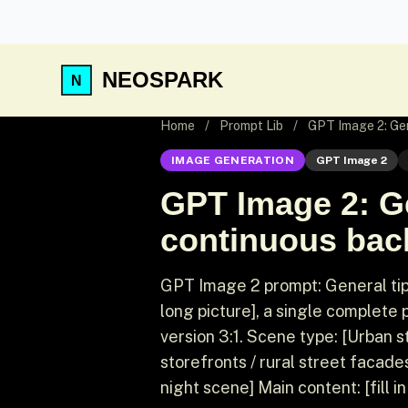
NEOSPARK
Home
/
Prompt Lib
/
GPT Image 2: Gen
IMAGE GENERATION
GPT Image 2
GPT Image 2: Ge
continuous back
GPT Image 2 prompt: General tip
long picture], a single complete p
version 3:1. Scene type: [Urban s
storefronts / rural street facade
night scene] Main content: [fill i