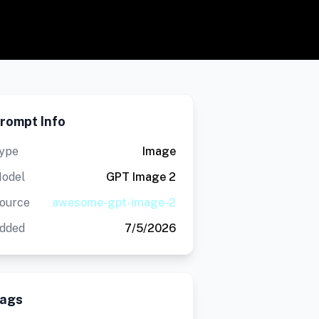
rompt Info
ype
Image
odel
GPT Image 2
ource
awesome-gpt-image-2
dded
7/5/2026
ags