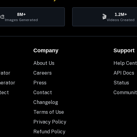
8M+
1.2M+
🎨
🎬
Images Generated
Videos Created
Company
Support
About Us
Help Cent
rator
Careers
API Docs
nerator
Press
Status
tect
Contact
Communit
Changelog
Terms of Use
Privacy Policy
Refund Policy