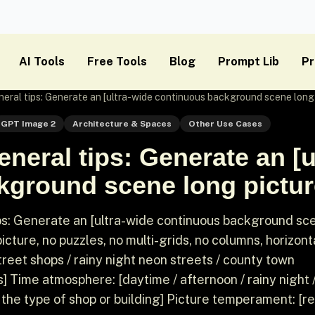
AI Tools
Free Tools
Blog
Prompt Lib
Pr
eral tips: Generate an [ultra-wide continuous background scene long 
GPT Image 2
Architecture & Spaces
Other Use Cases
neral tips: Generate an [u
ground scene long picture
s: Generate an [ultra-wide continuous background sc
icture, no puzzles, no multi-grids, no columns, horizont
treet shops / rainy night neon streets / county town
s] Time atmosphere: [daytime / afternoon / rainy night 
n the type of shop or building] Picture temperament: [rea