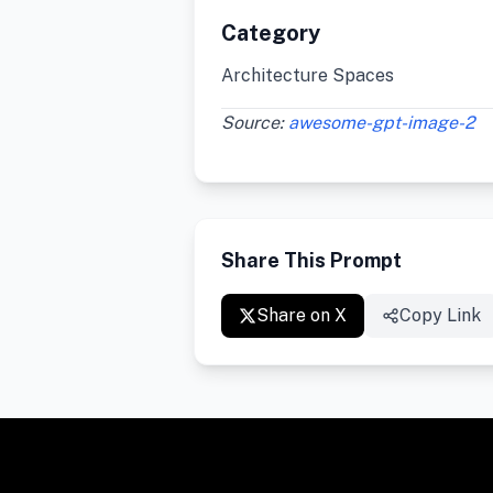
Category
Architecture Spaces
Source:
awesome-gpt-image-2
Share This Prompt
Share on X
Copy Link