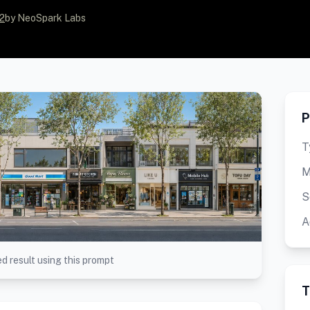
2
by NeoSpark Labs
P
T
M
S
A
d result using this prompt
T