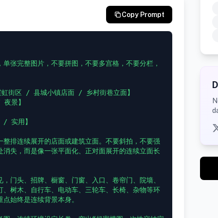
Copy Prompt
，单张完整图片，不要拼图，不要多宫格，不要分栏，
D
虹街区 / 县城小镇店面 / 乡村街巷立面】

N
 夜景】

d
/ 实用】

一整排连续展开的店面或建筑立面。不要斜拍，不要强
处消失，而是像一张平面化、正对面展开的连续立面长
见，门头、招牌、橱窗、门窗、入口、卷帘门、院墙、
灯、树木、自行车、电动车、三轮车、长椅、杂物等环
点始终是连续背景本身。
