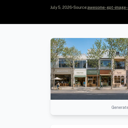
July 5, 2026
•
Source:
awesome-gpt-image-
Generate