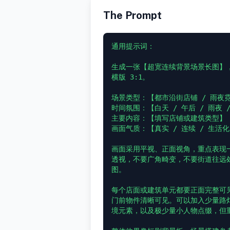
The Prompt
通用提示词：

生成一张【超宽连续背景场景长图】
横版 3:1。

场景类型：【都市沿街店铺 / 雨夜霓
时间氛围：【白天 / 午后 / 雨夜 /
主要内容：【填写店铺或建筑类型】

画面气质：【真实 / 连续 / 生活化 
画面采用平视、正面视角，重点表现
透视，不要广角畸变，不要街道往远
图。

每个店面或建筑单元都要正面完整可
门前物件清晰可见。可以加入少量路
境元素，以及极少量小人物点缀，但重