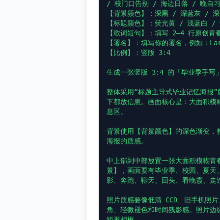
/ 校门口告别 / 海边日落 / 晚自习
【背景颜色】：深黑 / 深蓝灰 / 深
【标题颜色】：荧光黄 / 浅蓝白 / 紫
【歌词短句】：填写 2–4 行原创青春
【署名】：填写你的署名，例如：Larus
【比例】：竖版 3:4

生成一张竖版 3:4 的「毕业季手写
整体采用“标题主导式毕业记忆海报
下都放信息。画面核心是：大面积模糊
息区。

背景使用【背景颜色】的深色渐变，
海报的质感。

中上部到中部放置一张大面积模糊青春
景】，画面要有毕业季、校园、夏天
影、奔跑、聊天、回头、看晚霞、走
照片质感要像低清 CCD、旧手机照
角、轻微褪色和时间残影感。照片边
矩形相框。
