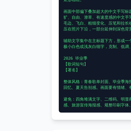
画面中部偏下叠加超大的中文手写标
犷、自由、潦草、有速度感的中文手
毛边、飞白、粗细变化、压笔和拉长
压在照片下沿，一部分延伸到深色背景
辅助文字集中在主标题下方，形成一
极小白色或浅灰白细字，克制、低调、
2026 毕业季

【歌词短句】

【署名】

整体风格：青春歌单封面、毕业季海
回忆、夏天告别感。画面要有情绪、
避免：四角堆满文字、二维码、明显商