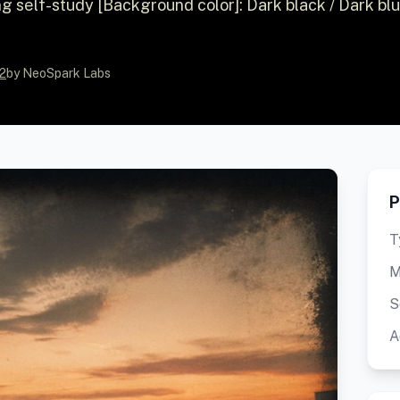
ng self-study [Background color]: Dark black / Dark bl
2
by NeoSpark Labs
P
T
M
S
A