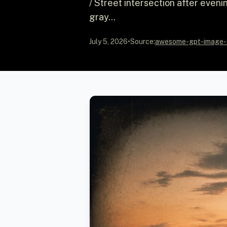
/ Street intersection after eveni
gray...
July 5, 2026
•
Source:
awesome-gpt-image-