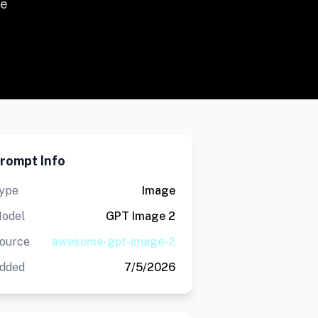
ue
rompt Info
ype
Image
odel
GPT Image 2
ource
awesome-gpt-image-2
dded
7/5/2026