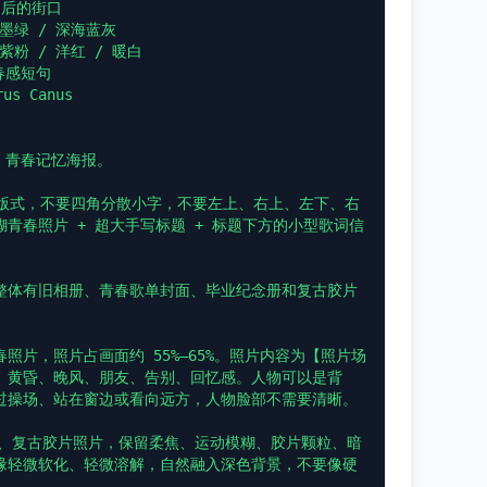
后的街口

墨绿 / 深海蓝灰

粉 / 洋红 / 暖白

感短句

 Canus

」青春记忆海报。

”版式，不要四角分散小字，不要左上、右上、左下、右
青春照片 + 超大手写标题 + 标题下方的小型歌词信
整体有旧相册、青春歌单封面、毕业纪念册和复古胶片
照片，照片占画面约 55%–65%。照片内容为【照片场
、黄昏、晚风、朋友、告别、回忆感。人物可以是背
过操场、站在窗边或看向远方，人物脸部不需要清晰。

片、复古胶片照片，保留柔焦、运动模糊、胶片颗粒、暗
缘轻微软化、轻微溶解，自然融入深色背景，不要像硬