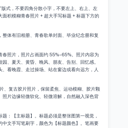
报”版式，不要四角分散小字，不要左上、右上、左
积模糊青春照片 + 超大手写标题 + 标题下方的
，整体有旧相册、青春歌单封面、毕业纪念册和复
春照片，照片占画面约 55%–65%。照片内容为
校园、夏天、黄昏、晚风、朋友、告别、回忆感。
头、看晚霞、走过操场、站在窗边或看向远方，人
照片、复古胶片照片，保留柔焦、运动模糊、胶片颗
。照片边缘轻微软化、轻微溶解，自然融入深色背
标题：【主标题】。标题必须是整张图第一视觉，
的中文手写笔刷字，颜色为【标题颜色】。笔画要