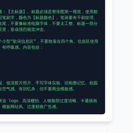
题：【主标题】。标题必须是整张图第一视觉，使用粗
写笔刷字，颜色为【标题颜色】。笔画要有干刷纹理、
收尾，不要像标准电脑字体，不要太工整。标题一部分
里，形成强烈视觉冲击。

个小型“歌词信息区”，不要散落在四个角。信息区使用
有呼吸感。内容包括：

报、低清胶片照片、手写字体实验、旧相册记忆、校园
有空气感、有回忆杀，但不要商业模板感。

业 logo、高清棚拍、人物脸部过度清晰、卡通插画