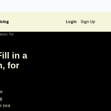
icing
Login
Sign Up
eason, for
ll in a
, for
de
ng
e sea