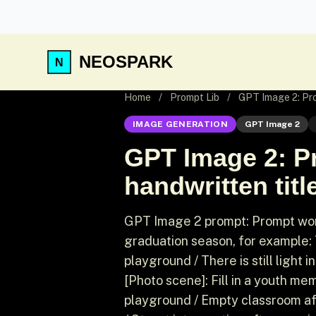
NEOSPARK
Home
/
Prompt Lib
/
GPT Image 2: Prom
IMAGE GENERATION
GPT Image 2
GPT Image 2: Pro
handwritten titl
GPT Image 2 prompt: Prompt words: 
graduation season, for example: 
playground / There is still light
[Photo scene]: Fill in a youth m
playground / Empty classroom aft