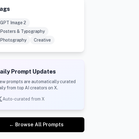
ags
GPT Image 2
Posters & Typography
Photography
Creative
aily Prompt Updates
ew prompts are automatically curated
aily from top AI creators on X.
Auto-curated from X
← Browse All Prompts