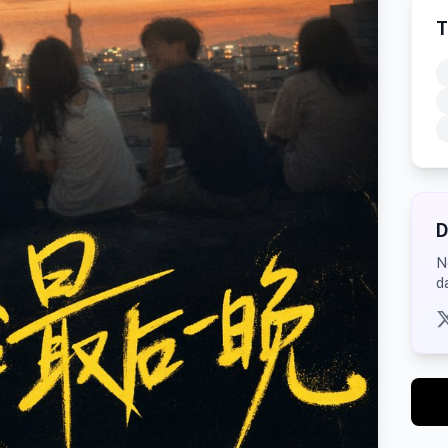
T
D
N
d