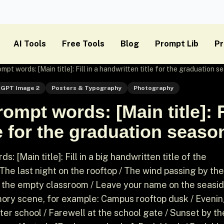
AI Tools
Free Tools
Blog
Prompt Lib
Pr
pt words: [Main title]: Fill in a handwritten title for the graduation s
GPT Image 2
Posters & Typography
Photography
mpt words: [Main title]: Fi
e for the graduation season
[Main title]: Fill in a big handwritten title of the
The last night on the rooftop / The wind passing by the
 in the empty classroom / Leave your name on the seasi
emory scene, for example: Campus rooftop dusk / Eveni
er school / Farewell at the school gate / Sunset by th